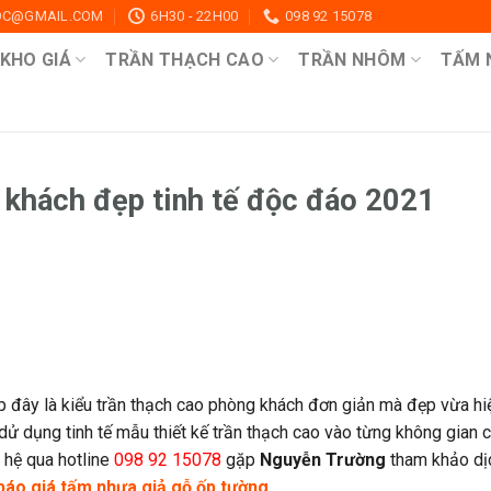
OC@GMAIL.COM
6H30 - 22H00
098 92 15078
KHO GIÁ
TRẦN THẠCH CAO
TRẦN NHÔM
TẤM 
 khách đẹp tinh tế độc đáo 2021
 đây là kiểu trần thạch cao phòng khách đơn giản mà đẹp vừa hi
ử dụng tinh tế mẫu thiết kế trần thạch cao vào từng không gian c
 hệ qua hotline
098 92 15078
gặp
Nguyễn Trường
tham khảo dị
báo giá tấm nhựa giả gỗ ốp tường