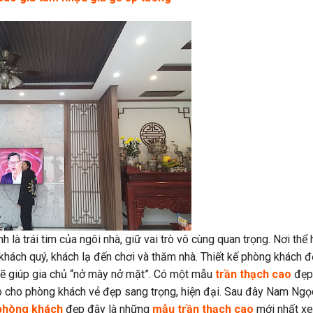
h là trái tim của ngôi nhà, giữ vai trò vô cùng quan trọng. Nơi thể 
 khách quý, khách lạ đến chơi và thăm nhà. Thiết kế phòng khách đ
sẽ giúp gia chủ “nở mày nở mặt”. Có một mẫu
trần thạch cao
đẹp
tạo cho phòng khách vẻ đẹp sang trọng, hiện đại. Sau đây Nam Ng
 phòng khách
đẹp đây là những
mẫu trần thạch cao
mới nhất x