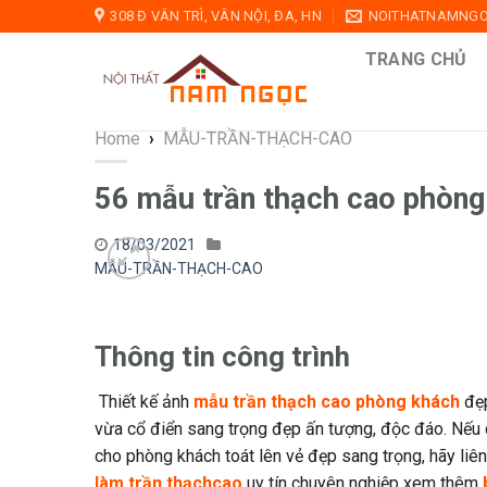
Skip
308 Đ VÂN TRÌ, VÂN NỘI, ĐA, HN
NOITHATNAMNG
to
TRANG CHỦ
content
Home
›
MẪU-TRẦN-THẠCH-CAO
56 mẫu trần thạch cao phòng
18/03/2021
MẪU-TRẦN-THẠCH-CAO
Thông tin công trình
Thiết kế ảnh
mẫu trần thạch cao phòng khách
đẹp
vừa cổ điển sang trọng đẹp ấn tượng, độc đáo. Nếu d
cho phòng khách toát lên vẻ đẹp sang trọng, hãy liên
làm trần thạchcao
uy tín chuyên nghiệp xem thêm