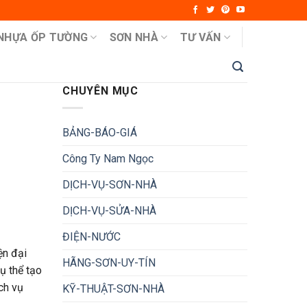
NHỰA ỐP TƯỜNG
SƠN NHÀ
TƯ VẤN
CHUYÊN MỤC
BẢNG-BÁO-GIÁ
Công Ty Nam Ngọc
DỊCH-VỤ-SƠN-NHÀ
DỊCH-VỤ-SỬA-NHÀ
ĐIỆN-NƯỚC
ện đại
HÃNG-SƠN-UY-TÍN
ụ thể tạo
ch vụ
KỸ-THUẬT-SƠN-NHÀ