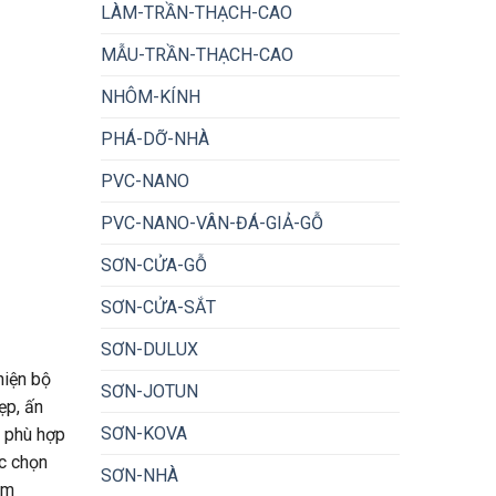
LÀM-TRẦN-THẠCH-CAO
MẪU-TRẦN-THẠCH-CAO
NHÔM-KÍNH
PHÁ-DỠ-NHÀ
PVC-NANO
PVC-NANO-VÂN-ĐÁ-GIẢ-GỖ
SƠN-CỬA-GỖ
SƠN-CỬA-SẮT
SƠN-DULUX
hiện bộ
SƠN-JOTUN
ẹp, ấn
SƠN-KOVA
 phù hợp
ọc chọn
SƠN-NHÀ
em