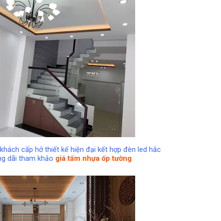
hách cấp hở thiết kế hiện đại kết hợp đèn led hắc
ng dãi tham khảo
giá tấm nhựa ốp tường